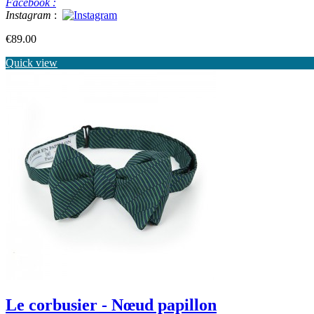
Facebook :
Instagram
:
Price
€89.00
Quick view
Le corbusier - Nœud papillon