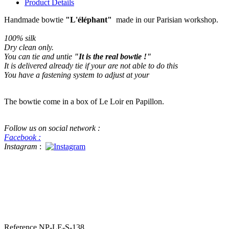
Product Details
Handmade bowtie
"L'éléphant"
made in our Parisian workshop.
100% silk
Dry clean only
.
You can tie and untie
"It is the real bowtie !"
It is delivered already tie if your are not able to do this
You have a fastening system to adjust at your
The bowtie come in a box of Le Loir en Papillon.
Follow us on social network :
Facebook :
Instagram
:
#bowtie #luxe #handame #beatiful handmade bowtie This a real
bowtie for mens beautiful silk bowtie, real bowtie that you can tie
and untie. Le bon marché, le loir en papillon au bon marché Paris,
discover us in Pitti Pitti Uomo for menswear
Reference
NP-LE-S-138