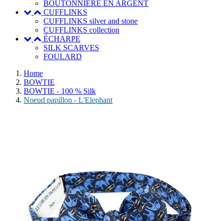
BOUTONNIERE EN ARGENT
CUFFLINKS
CUFFLINKS silver and stone
CUFFLINKS collection
ÉCHARPE
SILK SCARVES
FOULARD
Home
BOWTIE
BOWTIE - 100 % Silk
Noeud papillon - L'Elephant