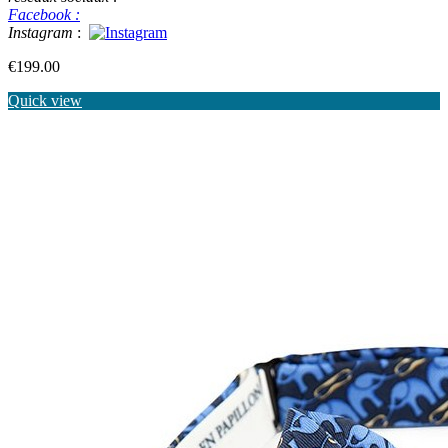
Facebook :
Instagram
:
Price
€199.00
Quick view