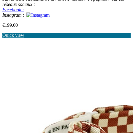
réseaux sociaux :
Facebook :
Instagram
:
Price
€199.00
Quick view