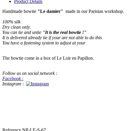
Product Details
Handmade bowtie
"Le damier"
made in our Parisian workshop.
100% silk
Dry clean only
.
You can tie and untie
"It is the real bowtie !"
It is delivered already tie if your are not able to do this
You have a fastening system to adjust at your
The bowtie come in a box of Le Loir en Papillon.
Follow us on social network :
Facebook :
Instagram
:
#bowtie #luxe #handame #beatiful handmade bowtie This a real
bowtie for mens beautiful silk bowtie, real bowtie that you can tie
and untie. Le bon marché, le loir en papillon au bon marché Paris,
discover us in Pitti Pitti Uomo for menswear
Reference
NP-LE-S-67