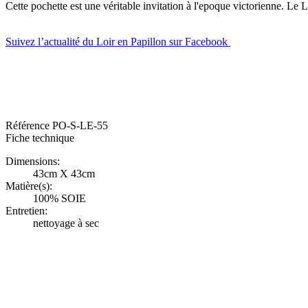
Cette pochette est une véritable invitation à l'epoque victorienne. Le 
Suivez l’actualité du Loir en Papillon sur Facebook
#pochette pour mariage, très belle pochette de costume, pochette en so
mouchoir pour costume #pochette #costume #pochettedecostume #pochett
pochette en soie parfaite pour un mariage, très belle pochette pour 
papillon et pochette de costume
Référence
PO-S-LE-55
Fiche technique
Dimensions:
43cm X 43cm
Matière(s):
100% SOIE
Entretien:
nettoyage à sec