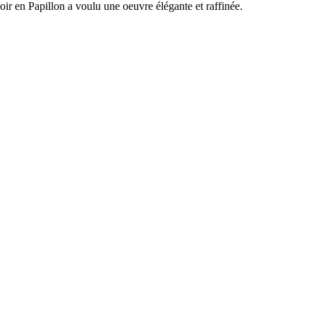
Loir en Papillon a voulu une oeuvre élégante et raffinée.
ie roulottée , pochette en soie parfaite pour un mariage, très belle po
e soie #soie #pocketsquare #dandy #pitti #pittiuomo #pochette pour ma
costume marine, pochette dandy, mouchoir de poche, mouchoir pour costu