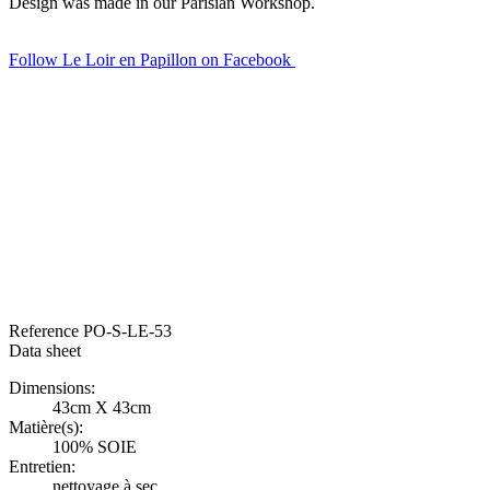
Design was made in our Parisian Workshop.
Follow Le Loir en Papillon on Facebook
#pochette pour mariage, très belle pochette de costume, pochette en
soie roulottée , pochette en soie parfaite pour un mariage, très belle
pochette pour costume marine, pochette dandy, mouchoir de poche,
mouchoir pour costume
#pochette #costume #pochettedecostume
#pochette soie #soie #pocketsquare #dandy #pitti
#pittiuomo
#pochette pour mariage, très belle pochette de costume,
pochette en soie roulottée , pochette en soie parfaite pour un
mariage, très belle pochette pour costume marine, pochette dandy,
mouchoir de poche, mouchoir pour costume, pochette à assortir avec
une cravate ou un noeud papillon, noeud papillon et pochette de
costume
Reference
PO-S-LE-53
Data sheet
Dimensions:
43cm X 43cm
Matière(s):
100% SOIE
Entretien:
nettoyage à sec