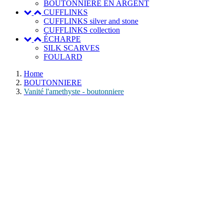
BOUTONNIERE EN ARGENT
CUFFLINKS
CUFFLINKS silver and stone
CUFFLINKS collection
ÉCHARPE
SILK SCARVES
FOULARD
Home
BOUTONNIERE
Vanité l'amethyste - boutonniere