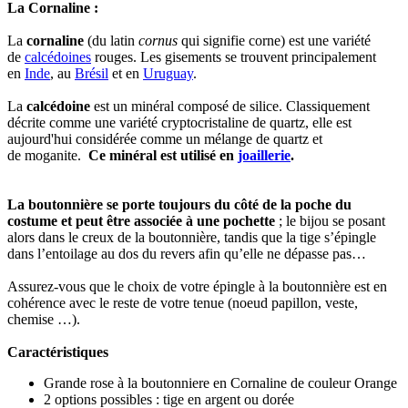
La Cornaline :
La
cornaline
(du latin
cornus
qui signifie corne) est une variété
de
calcédoines
rouges. Les gisements se trouvent principalement
en
Inde
, au
Brésil
et en
Uruguay
.
La
calcédoine
est un
minéral
composé de
silice
. Classiquement
décrite comme une variété cryptocristaline de
quartz
, elle est
aujourd'hui considérée comme un mélange de
quartz
et
de
moganite
.
Ce minéral est utilisé en
joaillerie
.
La boutonnière se porte toujours du côté de la poche du
costume et peut être associée à une pochette
; le bijou se posant
alors dans le creux de la boutonnière, tandis que la tige s’épingle
dans l’entoilage au dos du revers afin qu’elle ne dépasse pas…
Assurez-vous que le choix de votre épingle à la boutonnière est en
cohérence avec le reste de votre tenue (noeud papillon, veste,
chemise …).
Caractéristiques
Grande rose à la boutonniere en Cornaline de couleur Orange
2 options possibles : tige en argent ou dorée