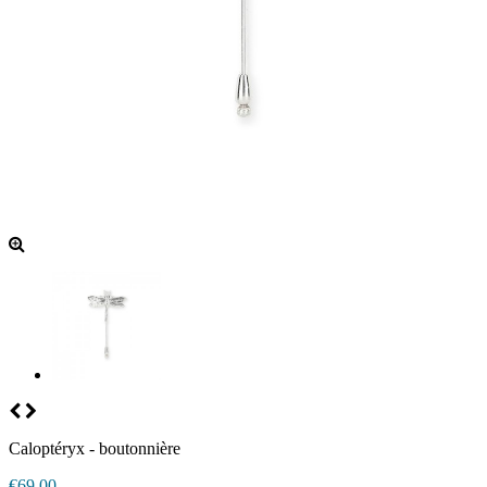
Caloptéryx - boutonnière
€69.00