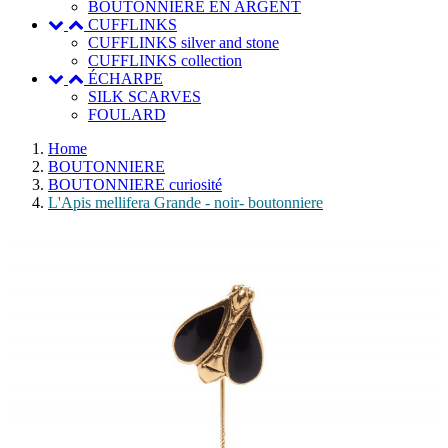
BOUTONNIERE EN ARGENT
CUFFLINKS
CUFFLINKS silver and stone
CUFFLINKS collection
ÉCHARPE
SILK SCARVES
FOULARD
Home
BOUTONNIERE
BOUTONNIERE curiosité
L'Apis mellifera Grande - noir- boutonniere